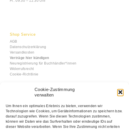
Fr.: 09:30 – 12:30 Uhr
Shop Service
AGB
Datenschutzerklärung
Versandkosten
Verträge hier kündigen
Neuregistrierung für Buchhändler*innen
Widerrufsrecht
Cookie-Richtlinie
Cookie-Zustimmung
verwalten
Informationen
Um Ihnen ein optimales Erlebnis zu bieten, verwenden wir
Technologien wie Cookies, um Geräteinformationen zu speichern bzw.
Über uns
darauf zuzugreifen. Wenn Sie diesen Technologien zustimmen,
Impressum
können wir Daten wie das Surfverhalten oder eindeutige IDs auf
Kontakt
dieser Website verarbeiten. Wenn Sie Ihre Zustimmung nicht erteilen
FAQ