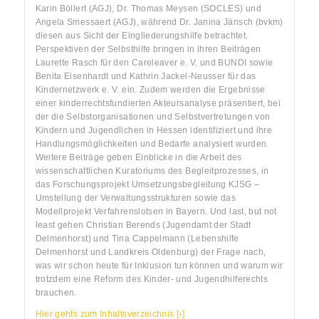
Karin Böllert (AGJ), Dr. Thomas Meysen (SOCLES) und
Angela Smessaert (AGJ), während Dr. Janina Jänsch (bvkm)
diesen aus Sicht der Eingliederungshilfe betrachtet.
Perspektiven der Selbsthilfe bringen in ihren Beiträgen
Laurette Rasch für den Careleaver e. V. und BUNDI sowie
Benita Eisenhardt und Kathrin Jackel-Neusser für das
Kindernetzwerk e. V. ein. Zudem werden die Ergebnisse
einer kinderrechtsfundierten Akteursanalyse präsentiert, bei
der die Selbstorganisationen und Selbstvertretungen von
Kindern und Jugendlichen in Hessen identifiziert und ihre
Handlungsmöglichkeiten und Bedarfe analysiert wurden.
Weitere Beiträge geben Einblicke in die Arbeit des
wissenschaftlichen Kuratoriums des Begleitprozesses, in
das Forschungsprojekt Umsetzungsbegleitung KJSG –
Umstellung der Verwaltungsstrukturen sowie das
Modellprojekt Verfahrenslotsen in Bayern. Und last, but not
least gehen Christian Berends (Jugendamt der Stadt
Delmenhorst) und Tina Cappelmann (Lebenshilfe
Delmenhorst und Landkreis Oldenburg) der Frage nach,
was wir schon heute für Inklusion tun können und warum wir
trotzdem eine Reform des Kinder- und Jugendhilferechts
brauchen.
Hier gehts zum Inhaltsverzeichnis [›]