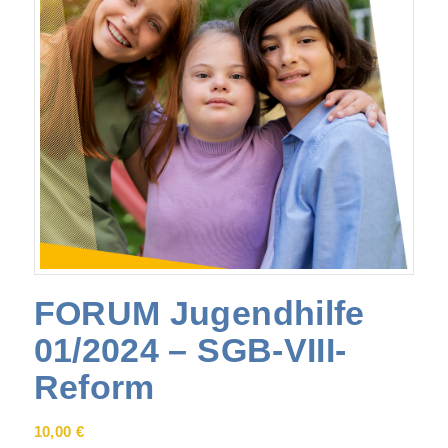
FORUM Jugendhilfe
01/2024 – SGB-VIII-
Reform
10,00
€