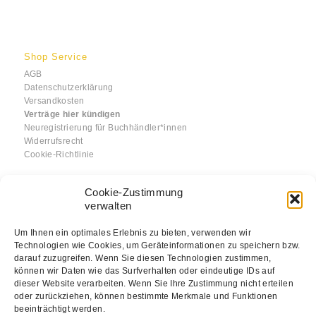
Shop Service
AGB
Datenschutzerklärung
Versandkosten
Verträge hier kündigen
Neuregistrierung für Buchhändler*innen
Widerrufsrecht
Cookie-Richtlinie
Cookie-Zustimmung
verwalten
Informationen
Um Ihnen ein optimales Erlebnis zu bieten, verwenden wir
Technologien wie Cookies, um Geräteinformationen zu speichern bzw.
Über uns
darauf zuzugreifen. Wenn Sie diesen Technologien zustimmen,
Impressum
können wir Daten wie das Surfverhalten oder eindeutige IDs auf
Kontakt
dieser Website verarbeiten. Wenn Sie Ihre Zustimmung nicht erteilen
FAQ
oder zurückziehen, können bestimmte Merkmale und Funktionen
beeinträchtigt werden.