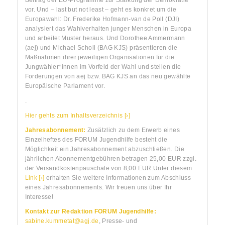
Beitrag der EU-Programme zur Stärkung der Demokratie
vor. Und – last but not least – geht es konkret um die
Europawahl: Dr. Frederike Hofmann-van de Poll (DJI)
analysiert das Wahlverhalten junger Menschen in Europa
und arbeitet Muster heraus. Und Dorothee Ammermann
(aej) und Michael Scholl (BAG KJS) präsentieren die
Maßnahmen ihrer jeweiligen Organisationen für die
Jungwähler*innen im Vorfeld der Wahl und stellen die
Forderungen von aej bzw. BAG KJS an das neu gewählte
Europäische Parlament vor.
.
Hier gehts zum Inhaltsverzeichnis [›]
Jahresabonnement:
Zusätzlich zu dem Erwerb eines
Einzelheftes des FORUM Jugendhilfe besteht die
Möglichkeit ein Jahresabonnement abzuschließen. Die
jährlichen Abonnementgebühren betragen 25,00 EUR zzgl.
der Versandkostenpauschale von 8,00 EUR.Unter diesem
Link [›]
erhalten Sie weitere Informationen zum Abschluss
eines Jahresabonnements. Wir freuen uns über Ihr
Interesse!
Kontakt zur Redaktion FORUM Jugendhilfe:
sabine.kummetat@agj.de
, Presse- und