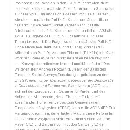
Positionen und Parteien in den EU-Mitgliedstaaten steht
nicht zuletzt die europäische Zukunft der jungen Generation
auf dem Spiel. Um angesichts dessen Impulse zu setzen,
wie eine europäische Politik für Kinder und Jugendliche
gestärkt und weiterentwickelt werden kann, hat die
Arbeitsgemeinschaft für Kinder- und Jugendhilfe – AGJ die
aktuelle Ausgabe des FORUM Jugendhilfe auf dieses
Thema fokussiert. Die Frage, wo die europäische Politik für
junge Menschen steht, beleuchtet Georg Pirker (AdB),
während sich Prof. Dr. Andreas Thimmel (TH Köln) mit
Youth
Work in Europa in Zeiten multipler Krisen
beschäftigt und
das Konzept der reflexiven Internationalität erläutert. Des
Weiteren stellt Andreas Rottach (DJI) auf der Basis des
European Social Surveys Forschungsergebnisse zu den
Einstellungen junger Menschen gegenüber der Demokratie
in Deutschland und Europa
vor. Sven Iversen (AGF) setzt
sich mit der Europäischen Garantie für Kinder und dem
Nationalen Aktionsplan „Neue Chancen für Kinder“
auseinander. Für einen Beitrag zum Gemeinsamen
Europäischen Asylsystem (GEAS) konnte die AGJ MdEP Erik
Marquardt gewinnen, der erläutert, warum diese Reform für
eine verfehlte Asylpolitik steht. Außerdem stellen Marlene
Mayer (JfE) und Barbara Schmidt dos Santos (JfE) den